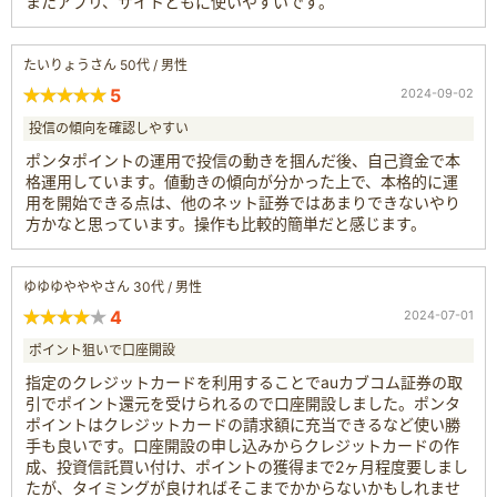
またアプリ、サイトともに使いやすいです。
たいりょうさん 50代 / 男性
5
2024-09-02
投信の傾向を確認しやすい
ポンタポイントの運用で投信の動きを掴んだ後、自己資金で本
格運用しています。値動きの傾向が分かった上で、本格的に運
用を開始できる点は、他のネット証券ではあまりできないやり
方かなと思っています。操作も比較的簡単だと感じます。
ゆゆゆやややさん 30代 / 男性
4
2024-07-01
ポイント狙いで口座開設
指定のクレジットカードを利用することでauカブコム証券の取
引でポイント還元を受けられるので口座開設しました。ポンタ
ポイントはクレジットカードの請求額に充当できるなど使い勝
手も良いです。口座開設の申し込みからクレジットカードの作
成、投資信託買い付け、ポイントの獲得まで2ヶ月程度要しまし
たが、タイミングが良ければそこまでかからないかもしれませ