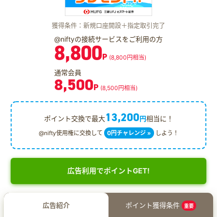
獲得条件：新規口座開設＋指定取引完了
@niftyの接続サービスをご利用の方
8,800
P
(8,800円相当)
通常会員
8,500
P
(8,500円相当)
13,200
ポイント交換で最大
円
相当に！
@nifty使用権に交換して
0円チャレンジ »
しよう！
広告利用でポイントGET!
広告紹介
ポイント獲得条件
重要