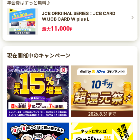
年会費はずっと無料♪
JCB ORIGINAL SERIES：JCB CARD
W/JCB CARD W plus L
11,000
最大
P
現在開催中のキャンペーン