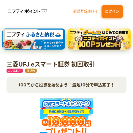
新規登録(無料)
ログイン
dカード GOLD
三井住友カード ゴールド（NL）（家族カード発行）
【実質初月無料】DMM | Disney+(ディズニープラス) セットプラン
SBI証券 確定拠出年金（iDeCo）
三菱UFJ eスマート証券 初回取引
100円から投資を始めよう！最短10分で申込完了！