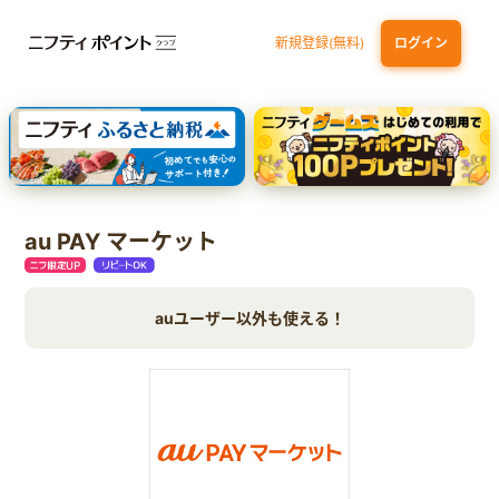
新規登録(無料)
ログイン
dカード GOLD
三井住友カード ゴールド（NL）（家族カード発行）
【実質初月無料】DMM | Disney+(ディズニープラス) セットプラン
SBI証券 確定拠出年金（iDeCo）
au PAY マーケット
auユーザー以外も使える！