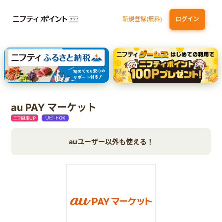
新規登録(無料)
ログイン
dカード GOLD
三井住友カード ゴールド（NL）（家族カード発行）
【実質初月無料】DMM | Disney+(ディズニープラス) セットプラン
SBI証券 確定拠出年金（iDeCo）
au PAY マーケット
auユーザー以外も使える！